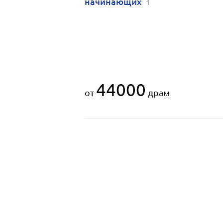
начинающих
1
44000
от
драм