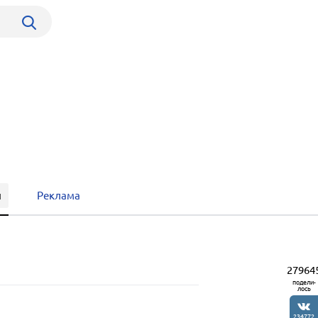
ы
Реклама
27964
подели-
лось
234772