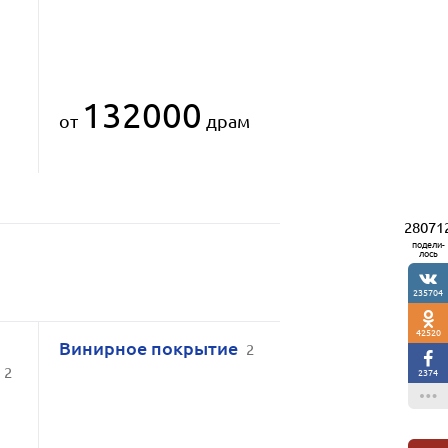
132000
от
драм
28071
подели-
лось
235704
42520
Винирное покрытие
2
я
2
2374