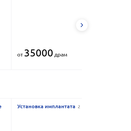
35000
от
драм
е
Установка имплантата
2