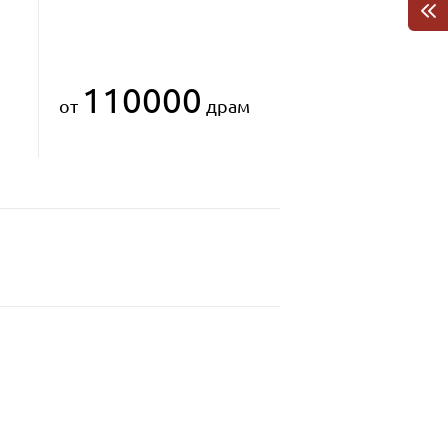
110000
от
драм