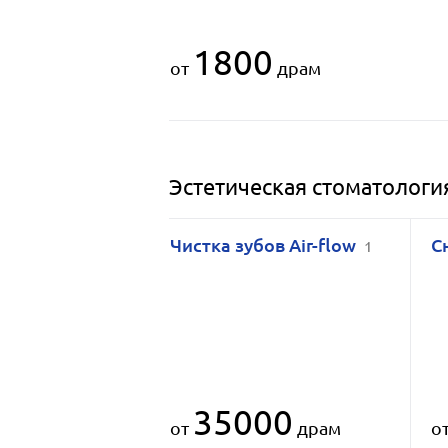
1800
от
драм
Эстетическая стоматологи
Чистка зубов Air-flow
С
1
35000
от
драм
о