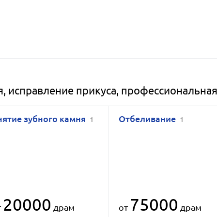
я, исправление прикуса, профессиональная
нятие зубного камня
Отбеливание
1
1
20000
75000
т
драм
от
драм