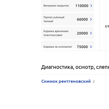
110000
Винирное покрытие
Протез съёмный
66000
полный
о
Коронка временная
20000
пластмассовая
75000
Коронка на имплантат
25000
Постановка пломбы
Диагностика, осмотр, сле
Пломбирование
9500
корневого канала
Снимок рентгеновский
2