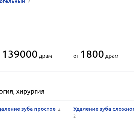
югельный
2
139000
1800
т
драм
от
драм
гия, хирургия
даление зуба простое
Удаление зуба сложно
2
2