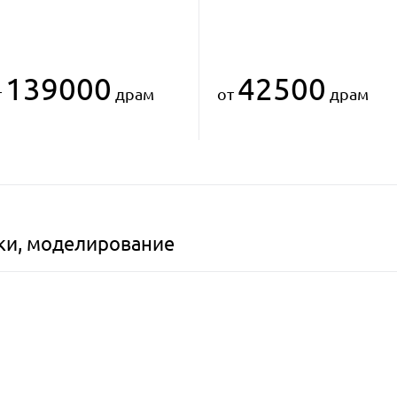
139000
42500
т
драм
от
драм
пки, моделирование