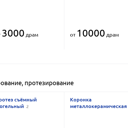
3000
10000
т
драм
от
драм
рование, протезирование
ротез съёмный
Коронка
югельный
металлокерамическа
2