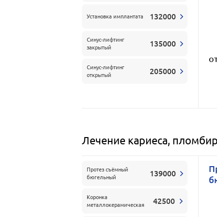
132000
Установка имплантата
Синус-лифтинг
135000
закрытый
о
Синус-лифтинг
205000
открытый
Лечение кариеса, пломби
П
Протез съёмный
139000
бюгельный
б
Коронка
42500
металлокерамическая