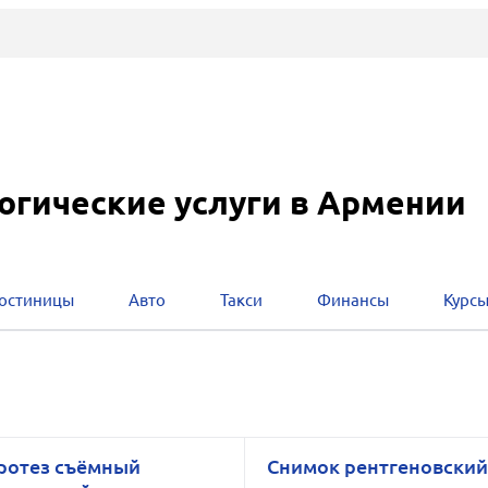
огические услуги в Армении
остиницы
Авто
Такси
Финансы
Курс
ротез съёмный
Снимок рентгеновски