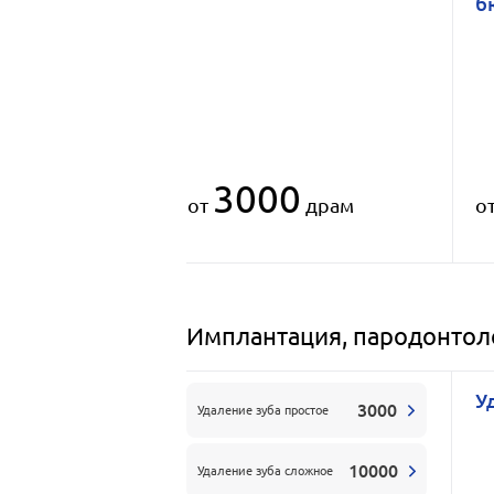
б
3000
от
драм
о
Имплантация, пародонтоло
У
3000
Удаление зуба простое
10000
Удаление зуба сложное